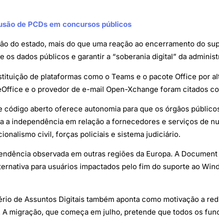
clusão de PCDs em concursos públicos
ção do estado, mais do que uma reação ao encerramento do supo
 os dados públicos e garantir a “soberania digital” da administ
bstituição de plataformas como o Teams e o pacote Office por a
reOffice e o provedor de e-mail Open-Xchange foram citados c
 código aberto oferece autonomia para que os órgãos públicos
ia a independência em relação a fornecedores e serviços de nu
onalismo civil, forças policiais e sistema judiciário.
endência observada em outras regiões da Europa. A Document F
ernativa para usuários impactados pelo fim do suporte ao Win
tério de Assuntos Digitais também aponta como motivação a re
A migração, que começa em julho, pretende que todos os funci