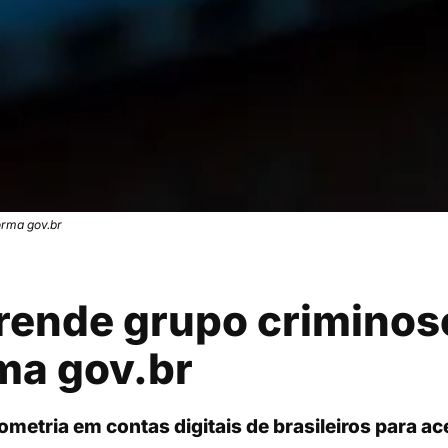
orma gov.br
 prende grupo crimino
ma gov.br
metria em contas digitais de brasileiros para a