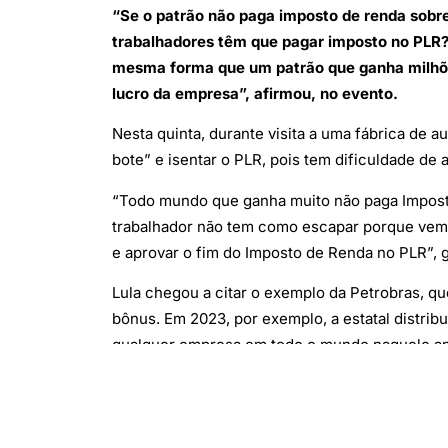
“Se o patrão não paga imposto de renda sobre
trabalhadores têm que pagar imposto no PLR?
mesma forma que um patrão que ganha milhões
lucro da empresa”, afirmou, no evento.
Nesta quinta, durante visita a uma fábrica de 
bote” e isentar o PLR, pois tem dificuldade d
“Todo mundo que ganha muito não paga Imposto
trabalhador não tem como escapar porque vem 
e aprovar o fim do Imposto de Renda no PLR”, 
Lula chegou a citar o exemplo da Petrobras, q
bônus. Em 2023, por exemplo, a estatal distrib
qualquer empresa em todo o mundo naquele a
A correção da tabela do Imposto de Renda, que 
ganha até R$ 5 mil foi uma das promessas de ca