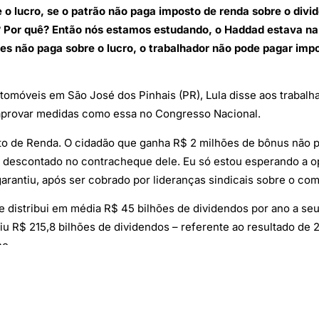
 o lucro, se o patrão não paga imposto de renda sobre o divi
 Por quê? Então nós estamos estudando, o Haddad estava na
 não paga sobre o lucro, o trabalhador não pode pagar impos
automóveis em São José dos Pinhais (PR), Lula disse aos traba
e aprovar medidas como essa no Congresso Nacional.
 de Renda. O cidadão que ganha R$ 2 milhões de bônus não pa
descontado no contracheque dele. Eu só estou esperando a op
garantiu, após ser cobrado por lideranças sindicais sobre o c
ue distribui em média R$ 45 bilhões de dividendos por ano a se
uiu R$ 215,8 bilhões de dividendos – referente ao resultado d
no.
está desatualizada desde 2015, também foi lembrada pelo presid
mpanha de Lula em 2022. No entanto, ele justificou que tem li