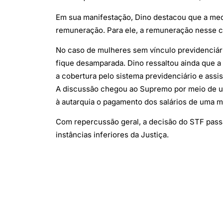
Em sua manifestação, Dino destacou que a medi
remuneração. Para ele, a remuneração nesse con
No caso de mulheres sem vínculo previdenciári
fique desamparada. Dino ressaltou ainda que a
a cobertura pelo sistema previdenciário e assis
A discussão chegou ao Supremo por meio de um
à autarquia o pagamento dos salários de uma m
Com repercussão geral, a decisão do STF passa 
instâncias inferiores da Justiça.
(Com informações de g1)
(Foto: Reprodução/Fabio Rodrigues Pozzebom