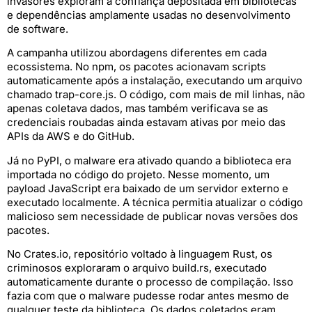
invasores exploram a confiança depositada em bibliotecas
e dependências amplamente usadas no desenvolvimento
de software.
A campanha utilizou abordagens diferentes em cada
ecossistema. No npm, os pacotes acionavam scripts
automaticamente após a instalação, executando um arquivo
chamado trap-core.js. O código, com mais de mil linhas, não
apenas coletava dados, mas também verificava se as
credenciais roubadas ainda estavam ativas por meio das
APIs da AWS e do GitHub.
Já no PyPI, o malware era ativado quando a biblioteca era
importada no código do projeto. Nesse momento, um
payload JavaScript era baixado de um servidor externo e
executado localmente. A técnica permitia atualizar o código
malicioso sem necessidade de publicar novas versões dos
pacotes.
No Crates.io, repositório voltado à linguagem Rust, os
criminosos exploraram o arquivo build.rs, executado
automaticamente durante o processo de compilação. Isso
fazia com que o malware pudesse rodar antes mesmo de
qualquer teste da biblioteca. Os dados coletados eram