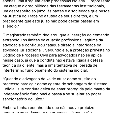
apenas uma irregularidade processual isolada — representa
um ataque à credibilidade das ferramentas institucionais,
um desrespeito ao juízo, às partes e à sociedade que busca
na Justiça do Trabalho a tutela de seus direitos, e um
precedente que este juízo não pode deixar passar em
silêncio.”
O magistrado também declarou que a inserção do comando
extrapolou os limites da atuação profissional legítima da
advocacia e configurou “ataque direto à integridade da
atividade jurisdicional”. Segundo ele, a proteção prevista no
Código de Processo Civil para advogados não se aplica
nesse caso, já que a conduta não estava ligada à defesa
técnica da cliente, mas a uma tentativa deliberada de
interferir no funcionamento do sistema judicial.
“Quando o advogado deixa de atuar como sujeito do
processo para agir como agente de sabotagem do sistema
judicial, sua conduta deixa de estar protegida pelo manto da
independência funcional e passa a se sujeitar ao poder
sancionatório do juízo.”
Embora tenha reconhecido que não houve prejuízo
concreto ao andamento do processo, já que o réu