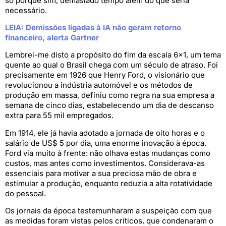
só porque sim, demasiado tempo além do que seria
necessário.
LEIA: Demissões ligadas à IA não geram retorno
financeiro, alerta Gartner
Lembrei-me disto a propósito do fim da escala 6×1, um tema
quente ao qual o Brasil chega com um século de atraso. Foi
precisamente em 1926 que Henry Ford, o visionário que
revolucionou a indústria automóvel e os métodos de
produção em massa, definiu como regra na sua empresa a
semana de cinco dias, estabelecendo um dia de descanso
extra para 55 mil empregados.
Em 1914, ele já havia adotado a jornada de oito horas e o
salário de US$ 5 por dia, uma enorme inovação à época.
Ford via muito à frente: não olhava estas mudanças como
custos, mas antes como investimentos. Considerava-as
essenciais para motivar a sua preciosa mão de obra e
estimular a produção, enquanto reduzia a alta rotatividade
do pessoal.
Os jornais da época testemunharam a suspeição com que
as medidas foram vistas pelos críticos, que condenaram o