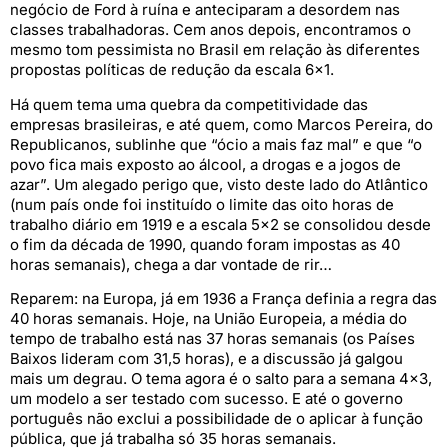
negócio de Ford à ruína e anteciparam a desordem nas
classes trabalhadoras. Cem anos depois, encontramos o
mesmo tom pessimista no Brasil em relação às diferentes
propostas políticas de redução da escala 6×1.
Há quem tema uma quebra da competitividade das
empresas brasileiras, e até quem, como Marcos Pereira, do
Republicanos, sublinhe que “ócio a mais faz mal” e que “o
povo fica mais exposto ao álcool, a drogas e a jogos de
azar”. Um alegado perigo que, visto deste lado do Atlântico
(num país onde foi instituído o limite das oito horas de
trabalho diário em 1919 e a escala 5×2 se consolidou desde
o fim da década de 1990, quando foram impostas as 40
horas semanais), chega a dar vontade de rir…
Reparem: na Europa, já em 1936 a França definia a regra das
40 horas semanais. Hoje, na União Europeia, a média do
tempo de trabalho está nas 37 horas semanais (os Países
Baixos lideram com 31,5 horas), e a discussão já galgou
mais um degrau. O tema agora é o salto para a semana 4×3,
um modelo a ser testado com sucesso. E até o governo
português não exclui a possibilidade de o aplicar à função
pública, que já trabalha só 35 horas semanais.