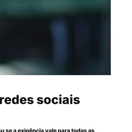
 redes sociais
u se a exigência vale para todas as