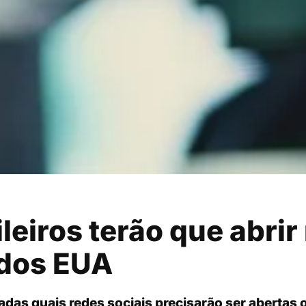
leiros terão que abrir
 dos EUA
das quais redes sociais precisarão ser abertas o