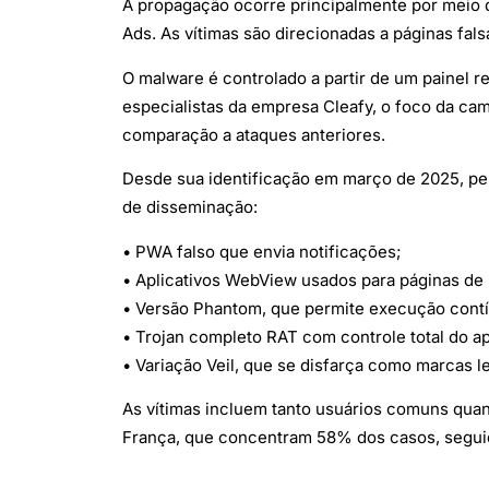
A propagação ocorre principalmente por meio
Ads. As vítimas são direcionadas a páginas fal
O malware é controlado a partir de um painel 
especialistas da empresa Cleafy, o foco da ca
comparação a ataques anteriores.
Desde sua identificação em março de 2025, pel
de disseminação:
• PWA falso que envia notificações;
• Aplicativos WebView usados para páginas de 
• Versão Phantom, que permite execução cont
• Trojan completo RAT com controle total do a
• Variação Veil, que se disfarça como marcas le
As vítimas incluem tanto usuários comuns quan
França, que concentram 58% dos casos, segui
O PlayPraetor se soma a uma lista crescente de