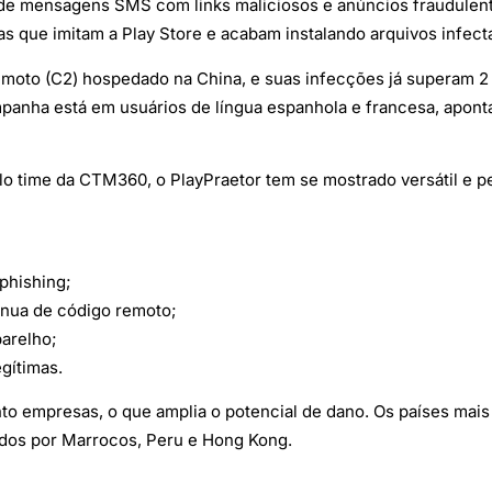
 de mensagens SMS com links maliciosos e anúncios fraudulen
sas que imitam a Play Store e acabam instalando arquivos infect
remoto (C2) hospedado na China, e suas infecções já superam 
mpanha está em usuários de língua espanhola e francesa, apon
o time da CTM360, o PlayPraetor tem se mostrado versátil e p
phishing;
ínua de código remoto;
parelho;
gítimas.
to empresas, o que amplia o potencial de dano. Os países mais
dos por Marrocos, Peru e Hong Kong.
 trojans utilizados para fraudes financeiras, como o ToxicPan