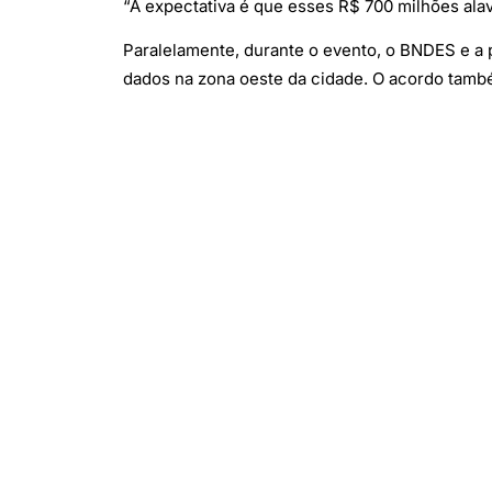
“A expectativa é que esses R$ 700 milhões ala
Paralelamente, durante o evento, o BNDES e a
dados na zona oeste da cidade. O acordo també
Financiadora de Estudos e Projetos (Finep) e a 
“Com essa iniciativa, nós vamos criar um mode
Barbosa.
(Com informações de Valor Econômico)
(Foto: Reprodução/Agência Brasil/Fernando 