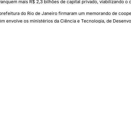
vanquem mais R$ 2,3 bilhões de capital privado, viabilizando o
 prefeitura do Rio de Janeiro firmaram um memorando de coop
m envolve os ministérios da Ciência e Tecnologia, de Desenvol
Eletrobras.
lo de cooperação para o BNDES que pode ser replicado para ou
Frazão)