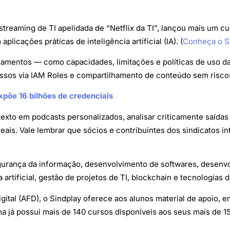
treaming de TI apelidada de “Netflix da TI”, lançou mais um cu
icações práticas de inteligência artificial (IA). (
Conheça o Si
damentos — como capacidades, limitações e políticas de uso d
essos via IAM Roles e compartilhamento de conteúdo sem risco
xpõe 16 bilhões de credenciais
exto em podcasts personalizados, analisar criticamente saídas 
eais. Vale lembrar que sócios e contribuintes dos sindicatos in
gurança da informação, desenvolvimento de softwares, desenvol
 artificial, gestão de projetos de TI, blockchain e tecnologias 
tal (AFD), o Sindplay oferece aos alunos material de apoio, e
a já possui mais de 140 cursos disponíveis aos seus mais de 1