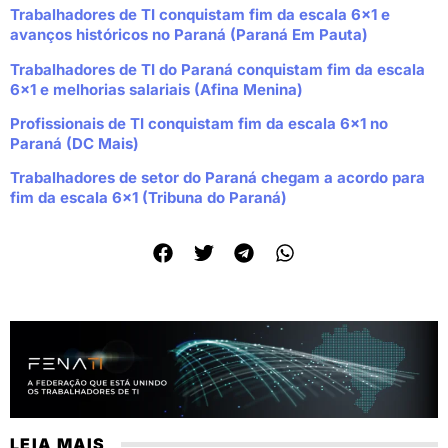
Trabalhadores de TI conquistam fim da escala 6×1 e
avanços históricos no Paraná (Paraná Em Pauta)
Trabalhadores de TI do Paraná conquistam fim da escala
6×1 e melhorias salariais (Afina Menina)
Profissionais de TI conquistam fim da escala 6×1 no
Paraná (DC Mais)
Trabalhadores de setor do Paraná chegam a acordo para
fim da escala 6×1 (Tribuna do Paraná)
LEIA MAIS