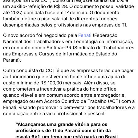
avanços na nova CCT, como um reajuste salarial de 6% e
um auxílio-refeição de R$ 28. O documento possui validade
até 2027, com data base em 1º de maio. O documento
também define o piso salarial de diferentes funções
desempenhadas pelos profissionais nas empresas de TI.
O novo acordo foi negociado pela
Fenati
(Federação
Nacional dos Trabalhadores em Tecnologia da Informação),
em conjunto com o Sintipar-PR (Sindicato de Trabalhadores
nas Empresas e Cursos de Informática do Estado do
Paraná).
Outra conquista da CCT é que as empresas terão que pagar
ao funcionário que estiver em home office uma ajuda de
custo mínima de R$ 100,00 mensais. Além disso, se
comprometem a incentivar a prática do home office,
quando viável e em comum acordo entre empregador e
empregado ou em Acordo Coletivo de Trabalho (ACT) com a
Fenati, visando promover o bem-estar dos trabalhadores e a
conciliação entre a vida profissional e pessoal.
“Alcançamos uma grande vitória para os
profissionais de TI do Paraná com o fim da
escala 6×1, um tema que está pauta no Brasil