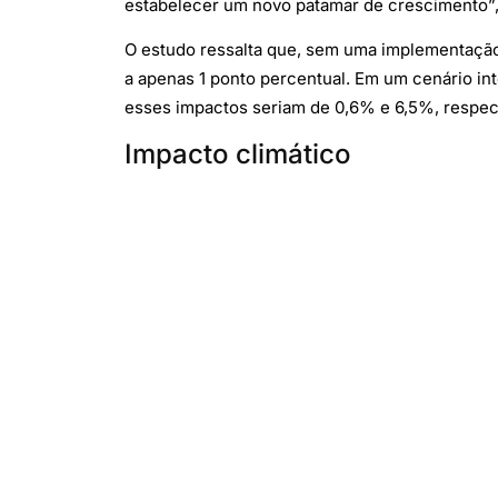
estabelecer um novo patamar de crescimento”,
O estudo ressalta que, sem uma implementação 
a apenas 1 ponto percentual. Em um cenário in
esses impactos seriam de 0,6% e 6,5%, respec
Impacto climático
A PwC destaca que, embora a IA tenha potencia
Modelagens indicam que os efeitos físicos da
A adoção da IA deve elevar significativamente
eficiência energética poderia neutralizar ess
cada ponto percentual de adoção da tecnologi
(Com informações de TiInside)
(Foto: Reprodução/Freepik/DC Studio)