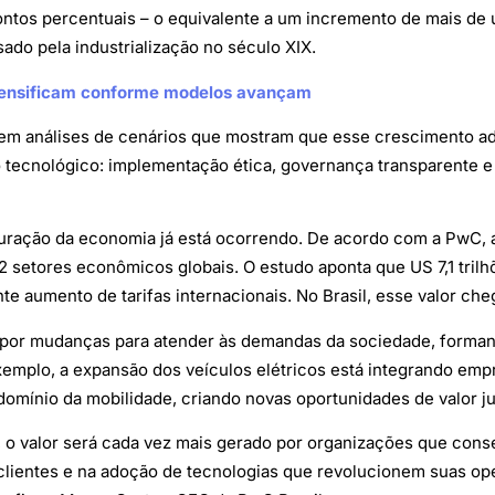
pontos percentuais – o equivalente a um incremento de mais de
ado pela industrialização no século XIX.
intensificam conforme modelos avançam
e em análises de cenários que mostram que esse crescimento ad
 tecnológico: implementação ética, governança transparente e
uração da economia já está ocorrendo. De acordo com a PwC, a
 22 setores econômicos globais. O estudo aponta que US 7,1 tri
te aumento de tarifas internacionais. No Brasil, esse valor ch
o por mudanças para atender às demandas da sociedade, forma
exemplo, a expansão dos veículos elétricos está integrando empr
omínio da mobilidade, criando novas oportunidades de valor ju
o valor será cada vez mais gerado por organizações que conse
lientes e na adoção de tecnologias que revolucionem suas op