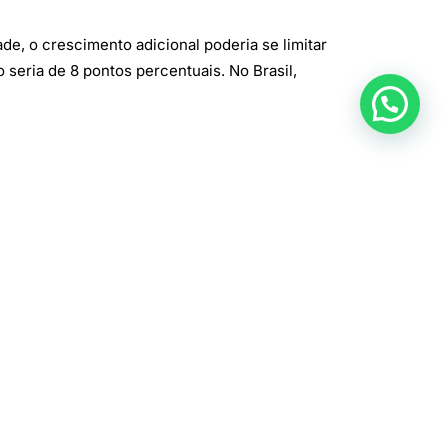
e, o crescimento adicional poderia se limitar
seria de 8 pontos percentuais. No Brasil,
icos podem limitar a expansão econômica.
 até 2035.
derado da tecnologia para melhorar a
s decorrentes da IA seriam equilibrados se
ética em 0,1%.