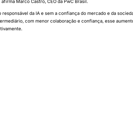
 afirma Marco Castro, CEO da PwC Brasil.
responsável da IA e sem a confiança do mercado e da sociedad
termediário, com menor colaboração e confiança, esse aumento 
tivamente.
l para impulsionar o crescimento, os custos dos riscos climát
s mudanças climáticas podem reduzir a economia global em 7%
 o consumo de energia por data centers. No entanto, um uso mo
e aumento. A PwC estima que o impacto energético e as emissõe
a resultasse em inovações que reduzissem a intensidade energ