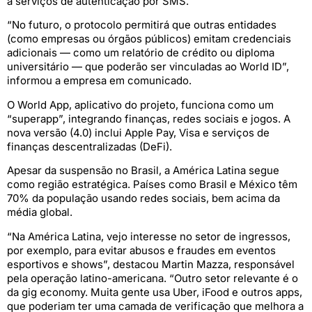
a serviços de autenticação por SMS.
“No futuro, o protocolo permitirá que outras entidades
(como empresas ou órgãos públicos) emitam credenciais
adicionais — como um relatório de crédito ou diploma
universitário — que poderão ser vinculadas ao World ID”,
informou a empresa em comunicado.
O World App, aplicativo do projeto, funciona como um
“superapp”, integrando finanças, redes sociais e jogos. A
nova versão (4.0) inclui Apple Pay, Visa e serviços de
finanças descentralizadas (DeFi).
Apesar da suspensão no Brasil, a América Latina segue
como região estratégica. Países como Brasil e México têm
70% da população usando redes sociais, bem acima da
média global.
“Na América Latina, vejo interesse no setor de ingressos,
por exemplo, para evitar abusos e fraudes em eventos
esportivos e shows”, destacou Martin Mazza, responsável
pela operação latino-americana. “Outro setor relevante é o
da gig economy. Muita gente usa Uber, iFood e outros apps,
que poderiam ter uma camada de verificação que melhora a