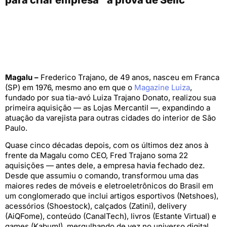
Magalu –
Frederico Trajano, de 49 anos, nasceu em Franca
(SP) em 1976, mesmo ano em que o
Magazine Luiza
,
fundado por sua tia-avó Luiza Trajano Donato, realizou sua
primeira aquisição — as Lojas Mercantil —, expandindo a
atuação da varejista para outras cidades do interior de São
Paulo.
Quase cinco décadas depois, com os últimos dez anos à
frente da Magalu como CEO, Fred Trajano soma 22
aquisições — antes dele, a empresa havia fechado dez.
Desde que assumiu o comando, transformou uma das
maiores redes de móveis e eletroeletrônicos do Brasil em
um conglomerado que inclui artigos esportivos (Netshoes),
acessórios (Shoestock), calçados (Zatini), delivery
(AiQFome), conteúdo (CanalTech), livros (Estante Virtual) e
games (Kabum!), mergulhando de vez no universo digital.