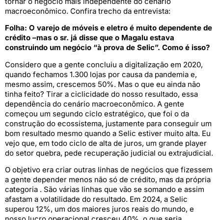
tornar o negócio mais independente do cenário
macroeconômico. Confira trecho da entrevista:
Folha: O varejo de móveis e eletro é muito dependente de
crédito –mas o sr. já disse que o Magalu estava
construindo um negócio “à prova de Selic”. Como é isso?
Considero que a gente concluiu a digitalização em 2020,
quando fechamos 1.300 lojas por causa da pandemia e,
mesmo assim, crescemos 50%. Mas o que eu ainda não
tinha feito? Tirar a ciclicidade do nosso resultado, essa
dependência do cenário macroeconômico. A gente
começou um segundo ciclo estratégico, que foi o da
construção do ecossistema, justamente para conseguir um
bom resultado mesmo quando a Selic estiver muito alta. Eu
vejo que, em todo ciclo de alta de juros, um grande player
do setor quebra, pede recuperação judicial ou extrajudicial.
O objetivo era criar outras linhas de negócios que fizessem
a gente depender menos não só de crédito, mas da própria
categoria . São várias linhas que vão se somando e assim
afastam a volatilidade do resultado. Em 2024, a Selic
superou 12%, um dos maiores juros reais do mundo, e
nosso lucro operacional cresceu 40%, o que seria