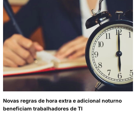
Novas regras de hora extra e adicional noturno
beneficiam trabalhadores de TI