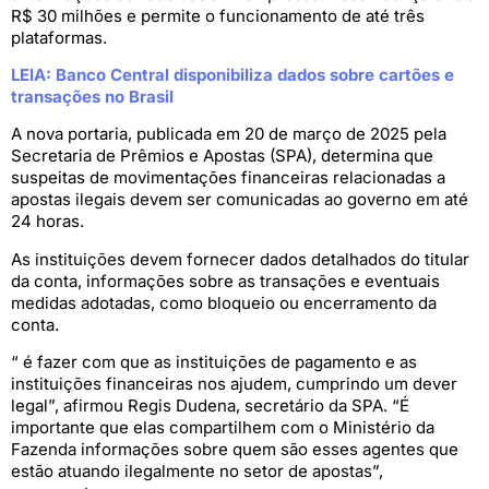
R$ 30 milhões e permite o funcionamento de até três
plataformas.
LEIA: Banco Central disponibiliza dados sobre cartões e
transações no Brasil
A nova portaria, publicada em 20 de março de 2025 pela
Secretaria de Prêmios e Apostas (SPA), determina que
suspeitas de movimentações financeiras relacionadas a
apostas ilegais devem ser comunicadas ao governo em até
24 horas.
As instituições devem fornecer dados detalhados do titular
da conta, informações sobre as transações e eventuais
medidas adotadas, como bloqueio ou encerramento da
conta.
“ é fazer com que as instituições de pagamento e as
instituições financeiras nos ajudem, cumprindo um dever
legal”, afirmou Regis Dudena, secretário da SPA. “É
importante que elas compartilhem com o Ministério da
Fazenda informações sobre quem são esses agentes que
estão atuando ilegalmente no setor de apostas”,