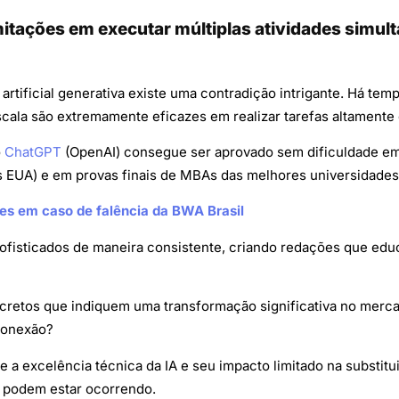
tações em executar múltiplas atividades simult
 artificial generativa existe uma contradição intrigante. Há t
cala são extremamente eficazes em realizar tarefas altamente
o
ChatGPT
(OpenAI) consegue ser aprovado sem dificuldade em
os EUA) e em provas finais de MBAs das melhores universidade
res em caso de falência da BWA Brasil
fisticados de maneira consistente, criando redações que educ
cretos que indiquem uma transformação significativa no merc
sconexão?
 a excelência técnica da IA e seu impacto limitado na substit
s podem estar ocorrendo.