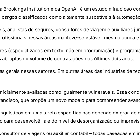
da Brookings Institution e da OpenAI, é um estudo minucioso 
 cargos classificados como altamente suscetíveis à automação
eis, analistas de seguros, consultores de viagem e auxiliares 
profissionais nessas áreas manteve-se estável, mesmo com a e
res (especializados em texto, não em programação) e program
 abruptas no volume de contratações nos últimos dois anos.
s gerais nesses setores. Em outras áreas das indústrias de tec
 inicialmente avaliadas como igualmente vulneráveis. Essa con
ncisco, que propõe um novo modelo para compreender avanços,
linguísticos em uma tarefa específica não depende do grau de 
o para desenvolvê-la e do nível de desorganização ou imprevis
consultor de viagens ou auxiliar contábil – todas baseadas em