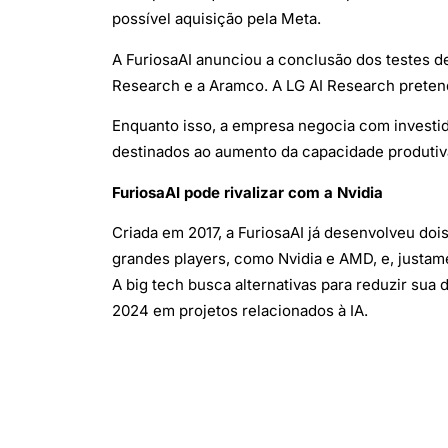
possível aquisição pela Meta.
A FuriosaAI anunciou a conclusão dos testes d
Research e a Aramco. A LG AI Research pretende
Enquanto isso, a empresa negocia com investi
destinados ao aumento da capacidade produtiv
FuriosaAI pode rivalizar com a Nvidia
Criada em 2017, a FuriosaAI já desenvolveu d
grandes players, como Nvidia e AMD, e, justam
A big tech busca alternativas para reduzir sua
2024 em projetos relacionados à IA.
(Com informações de Olhar Digital)
(Foto: Reprodução/Freepik/tirachardz)