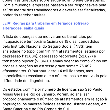
contém as diretrizes sobre saúde no ambiente de trabalho.
Com a mudança, empresas passam a ser responsáveis pela
saúde mental dos trabalhadores e deverão ser fiscalizadas,
podendo receber multas.
LEIA: Regras para trabalho em feriados sofrerão
alterações; saiba quais
A lista de doenças que motivaram os benefícios por
incapacidade temporária (acima de 15 dias) concedidos
pelo Instituto Nacional do Seguro Social (INSS) tem
ansiedade no topo, com 141.414 afastamentos, seguida por
depressão (113.604), depressão recorrente (52.627) e
transtorno bipolar (51.314). Demais doenças como vícios em
drogas e reações ao estresse grave somam 75.492
afastamentos. O ‘burnout’ gerou 4 mil licenças, mas
especialistas ressaltam que o número baixo é motivado pela
dificuldade do diagnóstico.
Os estados com maior número de licenças são São Paulo,
Minas Gerais e Rio de Janeiro. Porém, ao analisar
proporcionalmente o número de afastamentos em relação à
população, os maiores índices estão no Distrito Federal, em
Santa Catarina e no Rio Grande do Sul.