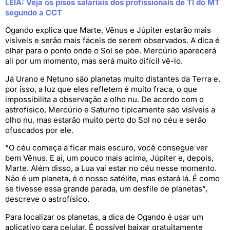
LEIA: Veja os pisos salariais dos profissionais de TI do MT
segundo a CCT
Ogando explica que Marte, Vênus e Júpiter estarão mais
visíveis e serão mais fáceis de serem observados. A dica é
olhar para o ponto onde o Sol se põe. Mercúrio aparecerá
ali por um momento, mas será muito difícil vê-lo.
Já Urano e Netuno são planetas muito distantes da Terra e,
por isso, a luz que eles refletem é muito fraca, o que
impossibilita a observação a olho nu. De acordo com o
astrofísico, Mercúrio e Saturno tipicamente são visíveis a
olho nu, mas estarão muito perto do Sol no céu e serão
ofuscados por ele.
“O céu começa a ficar mais escuro, você consegue ver
bem Vênus. E aí, um pouco mais acima, Júpiter e, depois,
Marte. Além disso, a Lua vai estar no céu nesse momento.
Não é um planeta, é o nosso satélite, mas estará lá. É como
se tivesse essa grande parada, um desfile de planetas”,
descreve o astrofísico.
Para localizar os planetas, a dica de Ogando é usar um
aplicativo para celular. É possível baixar gratuitamente