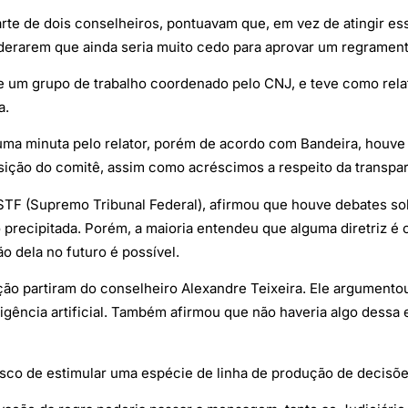
rte de dois conselheiros, pontuavam que, em vez de atingir es
iderarem que ainda seria muito cedo para aprovar um regrament
 de um grupo de trabalho coordenado pelo CNJ, e teve como rela
a.
 uma minuta pelo relator, porém de acordo com Bandeira, houve 
ção do comitê, assim como acréscimos a respeito da transparê
STF (Supremo Tribunal Federal), afirmou que houve debates so
o precipitada. Porém, a maioria entendeu que alguma diretriz é
ão dela no futuro é possível.
ão partiram do conselheiro Alexandre Teixeira. Ele argumentou
ligência artificial. Também afirmou que não haveria algo dessa
co de estimular uma espécie de linha de produção de decisões 