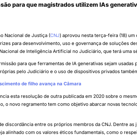
ssão para que magistrados utilizem IAs generat
 Nacional de Justiça (
CNJ
) aprovou nesta terça-feira (18) um
iretrizes para desenvolvimento, uso e governança de soluções des
ê Nacional de Inteligência Artificial no Judiciário, que terá uma
permissão para que ferramentas de IA generativas sejam usada
óprias pelo Judiciário e o uso de dispositivos privados tamb
ascimento de filho avança na Câmara
ncia esta resolução de outra publicada em 2020 sobre o mesmo
io, o novo regramento tem como objetivo abarcar novas tecnolo
de discordância entre os próprios membros da CNJ. Dentre as ju
eja alinhado com os valores éticos fundamentais, como o respe