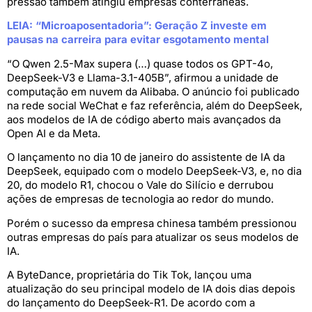
pressão também atingiu empresas conterrâneas.
LEIA: “Microaposentadoria”: Geração Z investe em
pausas na carreira para evitar esgotamento mental
“O Qwen 2.5-Max supera (…) quase todos os GPT-4o,
DeepSeek-V3 e Llama-3.1-405B”, afirmou a unidade de
computação em nuvem da Alibaba. O anúncio foi publicado
na rede social WeChat e faz referência, além do DeepSeek,
aos modelos de IA de código aberto mais avançados da
Open AI e da Meta.
O lançamento no dia 10 de janeiro do assistente de IA da
DeepSeek, equipado com o modelo DeepSeek-V3, e, no dia
20, do modelo R1, chocou o Vale do Silício e derrubou
ações de empresas de tecnologia ao redor do mundo.
Porém o sucesso da empresa chinesa também pressionou
outras empresas do país para atualizar os seus modelos de
IA.
A ByteDance, proprietária do Tik Tok, lançou uma
atualização do seu principal modelo de IA dois dias depois
do lançamento do DeepSeek-R1. De acordo com a