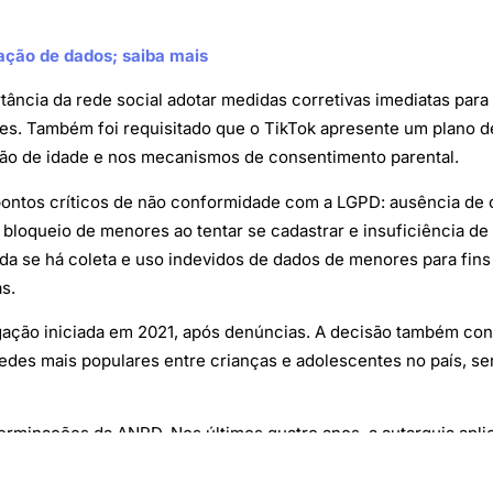
lação de dados; saiba mais
ância da rede social adotar medidas corretivas imediatas para
tes. Também foi requisitado que o TikTok apresente um plano d
ção de idade e nos mecanismos de consentimento parental.
pontos críticos de não conformidade com a LGPD: ausência de c
loqueio de menores ao tentar se cadastrar e insuficiência de
a se há coleta e uso indevidos de dados de menores para fins
s.
gação iniciada em 2021, após denúncias. A decisão também cons
edes mais populares entre crianças e adolescentes no país, sen
terminações da ANPD. Nos últimos quatro anos, a autarquia ap
essos similares estão em aberto contra grandes plataformas, 