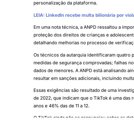
personalização da plataforma.
LEIA: LinkedIn recebe multa bilionária por vio
Em uma nota técnica, a ANPD ressaltou a import
proteção dos direitos de crianças e adolescen
detalhando melhorias no processo de verifica
Os técnicos da autarquia identificaram quatro 
medidas de segurança comprovadas; falhas no b
dados de menores. A ANPD está analisando aind
resultar em sanções adicionais, incluindo multa
Essas exigências são resultado de uma investi
de 2022, que indicam que o TikTok é uma das r
anos e 46% das de 11 a 12.
O TikTok ainda não se pronunciou sobre as de
empresa de telecomunicação. Atualmente, proc