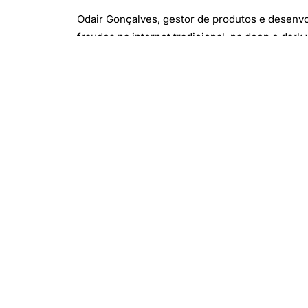
Odair Gonçalves, gestor de produtos e desenv
fraudes na internet tradicional, na deep e dark
“A dinâmica do crime virtual muda com muita i
direção certa, maiores são as oportunidades de
(Com informações de TiInside)
(Foto: Reprodução)