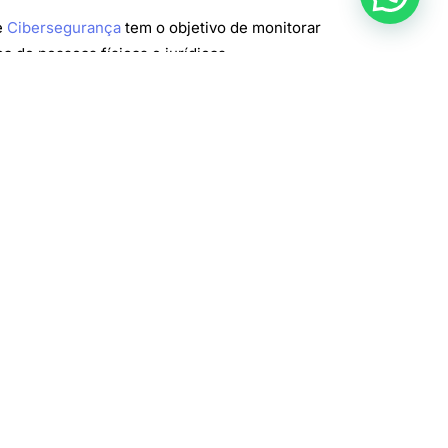
e
Cibersegurança
tem o objetivo de monitorar
a de pessoas físicas e jurídicas.
onseguir direcionar suas ferramentas na
com este objetivo”, conclui.