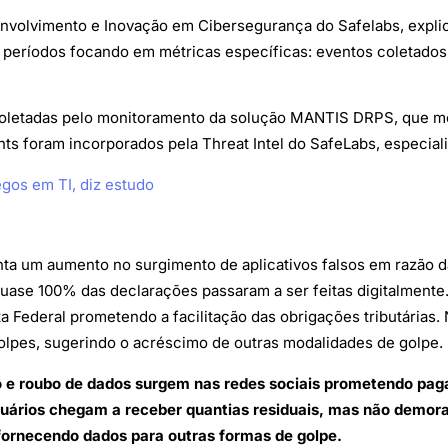
envolvimento e Inovação em Cibersegurança do Safelabs, explic
s períodos focando em métricas específicas: eventos coletado
coletadas pelo monitoramento da solução MANTIS DRPS, que mo
ghts foram incorporados pela Threat Intel do SafeLabs, especia
gos em TI, diz estudo
nta um aumento no surgimento de aplicativos falsos em razão 
quase 100% das declarações passaram a ser feitas digitalment
ta Federal prometendo a facilitação das obrigações tributárias.
olpes, sugerindo o acréscimo de outras modalidades de golpe.
 e roubo de dados surgem nas redes sociais prometendo pag
 usuários chegam a receber quantias residuais, mas não dem
fornecendo dados para outras formas de golpe.