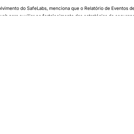
olvimento do SafeLabs, menciona que o Relatório de Eventos d
 web para auxiliar no fortalecimento das estratégias de seguranç
ntensidade e quanto mais rápido o ecossistema de segurança c
 evitar prejuízos. Com o estudo acreditamos estar colaborando 