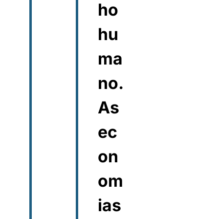
ho
hu
ma
no.
As
ec
on
om
ias