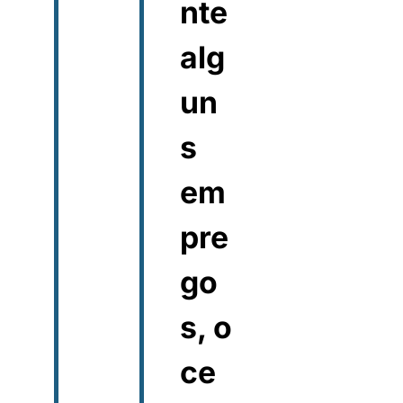
nte
alg
un
s
em
pre
go
s, o
ce