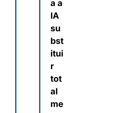
a a
IA
su
bst
itui
r
tot
al
me