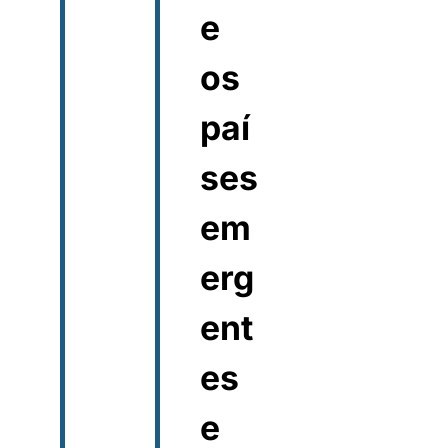
e
os
paí
ses
em
erg
ent
es
e