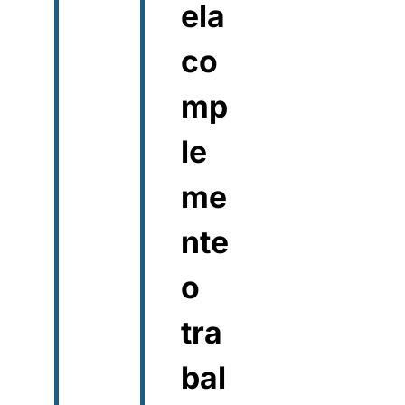
ela
co
mp
le
me
nte
o
tra
bal