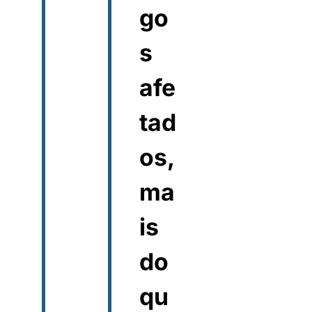
go
s
afe
tad
os,
ma
is
do
qu