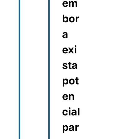
em
bor
a
exi
sta
pot
en
cial
par